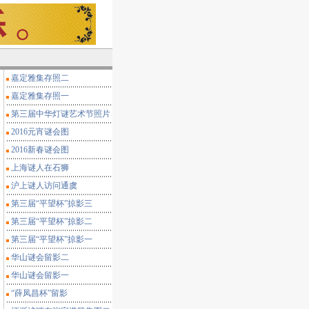
嘉定雅集存照二
嘉定雅集存照一
第三届中华灯谜艺术节照片
2016元宵谜会图
2016新春谜会图
上海谜人在石狮
沪上谜人访问通虞
第三届“平望杯”掠影三
第三届“平望杯”掠影二
第三届“平望杯”掠影一
华山谜会留影二
华山谜会留影一
“薛凤昌杯”留影