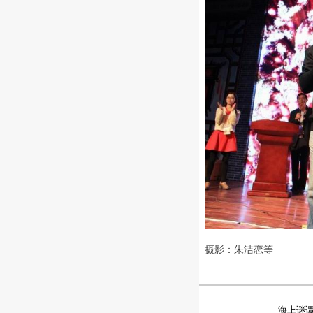
摄影：朱洁恋等
海上谜谭 版权