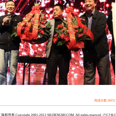
阅读次数:36052
所有 Copyright 2001-2012 SH-DENGMI.COM. All rights reserved.
沪ICP备07