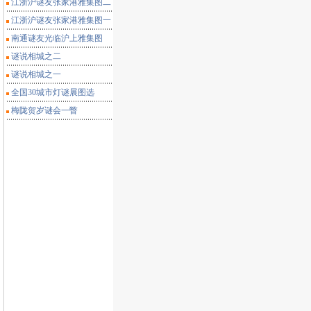
江浙沪谜友张家港雅集图二
江浙沪谜友张家港雅集图一
南通谜友光临沪上雅集图
谜说相城之二
谜说相城之一
全国30城市灯谜展图选
梅陇贺岁谜会一瞥