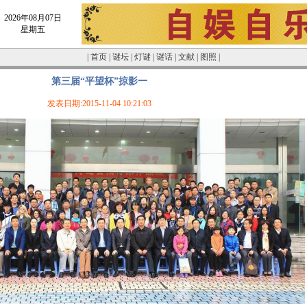
2026年08月07日
星期五
|
首页
|
谜坛
|
灯谜
|
谜话
|
文献
|
图照
|
第三届“平望杯”掠影一
发表日期:2015-11-04 10:21:03