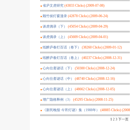
省庐文虎研究
(43833 Clicks) (2009-07-08)
顾竹侯灯窗漫录
(42878 Clicks) (2009-06-24)
谈虎偶录（下）
(45054 Clicks) (2009-04-29)
谈虎偶录（上）
(45609 Clicks) (2009-04-01)
纸醉庐春灯百话（卷下）
(38260 Clicks) (2009-01-12)
纸醉庐春灯百话（卷上）
(40237 Clicks) (2008-12-31)
心向往斋谜话（下）
(50300 Clicks) (2008-12-24)
心向往斋谜话（中）
(48740 Clicks) (2008-12-16)
心向往斋谜话（上）
(48662 Clicks) (2008-12-05)
增广隐格释例（3）
(45295 Clicks) (2008-11-25)
《新民晚报·今宵灯谜》集（1988年）
(48885 Clicks) (2008
1
2
3
下一页