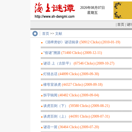
2026年08月07日
星期五
|
首页
|
谜
首页
>>
文献
《清稗类钞》谜话辑录
(50912 Clicks) (2010-01-19)
“俗谜”溯源
(71460 Clicks) (2009-12-11)
谜话·上（古阶平）
(67546 Clicks) (2009-10-27)
灯猜丛话
(44899 Clicks) (2009-09-30)
棣萼室谈虎
(44327 Clicks) (2009-09-18)
拆字辑闻
(40482 Clicks) (2009-09-04)
谈虎百则（下）
(59580 Clicks) (2009-08-21)
谈虎百则（上）
(44391 Clicks) (2009-07-31)
谜语一斑
(36464 Clicks) (2009-07-20)