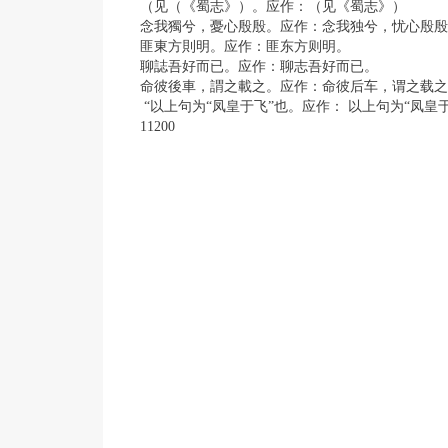
（见（《蜀志》）。应作：（见《蜀志》）
念我獨兮，憂心殷殷。应作：念我独兮，忧心殷殷
匪東方則明。应作：匪东方则明。
聊誌吾好而已。应作：聊志吾好而已。
命彼後車，謂之載之。应作：命彼后车，谓之载之
“以上句为“凤皇于飞”也。应作： 以上句为“凤皇
11200