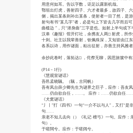
用意何如耳。告以字数，讵足以露新机哉。
鄂垣出灯虎，善射四子、六才者最多，故四子、六
侧，揭出某条则补出某条，使射者一目了然，是游
射句有书“某几字”者，必是句上下皆去几字而后可
曲槛边 ”，只“潜身曲”三字是也。如射上半句或
汉皋《趣报》馆开灯社，余携友人两□ 射虎，所
十则。社主以我辈善射，钦佩殊深，又知皆由江东
各系以诗，用作谜面，粘出征射，亦善主持风雅者
余抄此卷时，落拓达□ ，侘傺无聊，因思旅箧中
(P14－1行)
《慧观室谜话》
吾邑孟晓颿。（颿，古同帆）
吾有凤台薛少卿先生为谜界之巨子，应作：吾友凤
……仍自欲自任，……。 应作：……仍欲自任…
《犬窝谜话》
“丿丨”打《四书》一句“一介不以与人”，又打“是非
句……
亲老不知儿去向（）《礼记·檀弓》一句。应作：
句）。
于嗟闊兮。应作：于嗟阔兮。