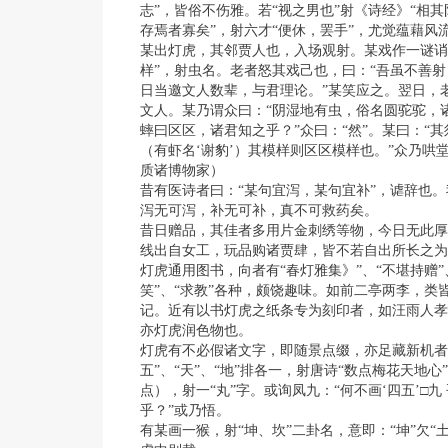
志”，皆俗不伤雅。若“视之男也”射《诗经》“相
存焉者寡矣”，射六才“便休，罢手”，尤觉蕴藉风
某出灯虎，其邻贾人也，入场观射。某戏作一谜诮
样”，射虫名。老者怒其戏己也，曰：“吾虽不善
日当邀文人数辈，与君理论。”某笑应之。翌日，
文人。某乃谓众曰：“阴湿地有虫，俗名圆驼驼，诸
蟀曰区区，诸君知之乎？”众曰：“然”。某曰：“
（有虾名‘谢豹’）其模样则区区模样也。”众乃哄
质诸博物家）
昔有医诗者曰：“某句宜泻，某句宜补”，谑辞也
泻无可泻，补无可补，真不可救药矣。
昔日赠品，其佳者多用片金刺绣等物，今日无此厚
线出自女工，玩品购诸贾肆，皆不若自出所长之为
灯虎通用图书，向者有“春灯雅集》”、“不堪持赠”、
笑”、“求教”各种，颇饶趣味。如前二亭两李，类
记。近有以书灯虎之纸条专为刻印者，如汪雨人孝
亦灯虎润色物也。
灯虎有不必假诸文字，即随景点缀，亦足藏新机者
五”、“天”、“地”排各一，射唐诗“数点梅花天地心
点），射一“丸”字。或询凤九：“何不画‘四五’□九
乎？”或乃悟。
有某画一猴，射“坤、坎”二卦名，意即：“坤”欠“