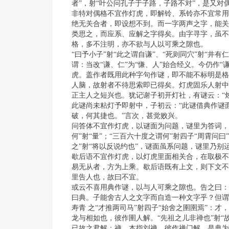
者”，射“叶公问孔子于子路，子路不对”，是又对
非特对偶格不宜作灯虎，即解铃、系铃亦不宜常用
绝无关合者，即设想不到。而一字两声之字，能关
类思之，而应系、应解之字得矣。由字寻字，虽不
格，多不注明，亦不欲与人以可乘之隙也。
“曰予小子”射“此之谓自谦”、“死则同穴”射“井有
谓：当改“谦、仁”为“慊、人”始合经义。今仍作“
虎。盖作者既用此种字句作谜，即不能不标明是格
人脑，故射者不待思索即已得矣。灯虎固乐人射中
正主人之短兴也。犹记谢子初开灯社，有谜云：“烛
此谜尚未粘灯予即射中，子初云：“此谜借典作谜
破，何其捷也。”言次，甚觉败兴。
问答体不宜作灯虎，以谜面为问题，谜里为答词，
何”射“量”；“三百六十度之谓何”射四子“周霄问
之”射“将以反说约也”，谜面虽系问题，谜里乃别
歇后语不宜作灯虎，以灯虎里面相关合，在取极不
易无从者，方为上乘。歇后语既有上文，则下文不
里告人也，故曰不宜。
或云不喜用典作谜，以与人可乘之隙也。告之曰：
曰典。子能舍古人之文字而自造一种文字乎？但谓
寿青 之“才推两司马”射四子“始舍之圉圉焉”：
龙与相如也，彼作圉人解。“先祖之儿非禅也”射“
已故之君解；禅，本指刘禅，彼作禅门解。是典为