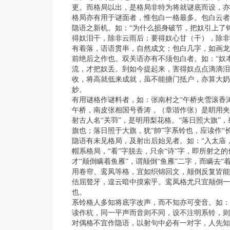
更。而格局以出，是格局非特为将就谜底而设，亦
格局亦有用于谜面者，惟包白一格最多。包白云者
隐语之新机。如：“为什么损身破节，把奴引上了
得奴泪干，除非云雨后；要得奴心甘（干），除非
有着落，语语贯串，自然成文；包白几字，如画龙
前绝后之作也。双关语亦有不须包白者。如：“奴
流，才把奴丢。到如今提起来，害得奴点点滴滴泪难
收，将高就低来成就，虽不能搪门抵户，亦算大奶奶
妙。
有用谜格作谜料者，如：张南村之“午桥夹雪滚香涛
午桥，南皮张相国号香涛，（章谐作张）是眀用夹
射古人名“关羽”，是明用梨花格。“落日照大旗”
旗也；落日照于大旗，犹“帥”字系铃也，应读作“
隐语有未见格局，及射出后始见者。如：“入太庙，
帽系格局，“看”字脱去，只余“诗”字，即所射之的
才“颠倒瞒着鱼雁”，谓颠倒“鱼雁”二字，而瞒去“
用卷帘、鸾凤等格，宜如织锦回文，颠倒反复皆能
佶屈聱牙，遑云暗中摸索乎。鸾凤格尤只宜颠倒一
也。
系铃格人多知将底字改声，而不知亦可变音。如：“
读作杭，同一平声而音则不同，设不注明系铃，则
对偶格不宜作隐语，以射句中必有一对字，人先知