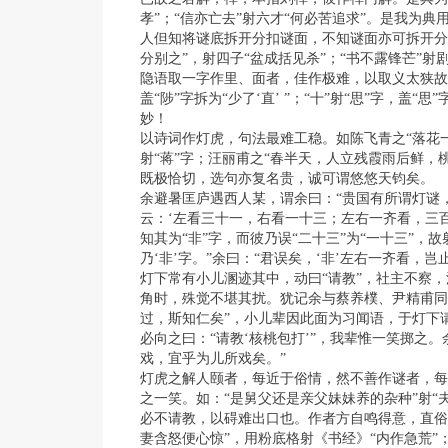
孝”；“信亦亡去”射六才“何必苦追求”。是我为典
人但知将谜底拆开分扣谜面，不知谜面亦可拆开分
分别之”，射四子“盆成括见杀”；“书不露锋芒”射
隐语取一字作里、面者，佳作极难，以取义太狭故也
盖“陟”字拆为“少了‘直’ ”；“十”射“思”字，盖“
妙！
以诗词作灯虎，句法最难工稳。如陈飞青之“落花
射“蒋”字；汪丽甫之“春半天，人立残霞雨后鲜，
既极恰切，选句亦复名贵，诚可谓悠悠天钧矣。
余避暑匡庐遇西人某，谓余曰：“贵国有所谓灯谜，
云：‘左看三十一，右看一十三；左右一齐看，三百
知其为“非”字，而彼乃误“二十三”为“一十三”，故
乃‘非’字。”余曰：“君误矣，‘非’左右一齐看，
灯下常有小儿溷迹其中，动曰“请教”，社主不察
角时，殊觉不堪其扰。犹记余与蔡养樸、尹精甫同
过，斯知仁矣”，小儿辈因此面为习闻语，于灯下
必向之曰：“请教‘核桃包打’”，我辈惟一笑掷之
戏，宜乎为儿所戏矣。”
灯虎之解人颐者，每近于俗情，然不善作谜者，每
之一笑。如：“是舅父还是亲父妹妹养的杂种”射“
必不请教，以碍难出口也。作者方自鸣得意，直俗
妻含怒便心惊”，用粉底格射《书经》“内作急荒”；