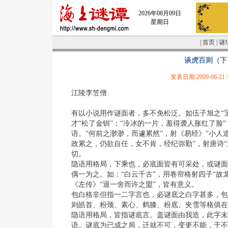
2026年08月09日
星期日
|
首页
|
谜
谈虎百则（下
发表日期:2009-08-21 1
江陵李笠僧
有以小说用作谜面者，多不免松泛。如伍子旭之“
才“松了金钏”；“冷冰的一片，羞得袭人胀红了脸
语。“何前之渺渺，而遽累然”，射《易经》“小人
政累之，仍欲自任，女不肯，经纪弥勤”，射唐诗
切。
隐语用格局，下乘也，必底面皆有可采处，或谜面
偶一为之。如：“白云千古”，用卷帘格射四子“故
《左传》“退一舍而许之盟”，皆有意义。
包白格非但指一二字言也，必谜底之白字甚多，包
则皓首、粉颈、素心、鹤膝、粉底、夹雪等格俱在
隐语用格局，皆指谜底言。盖谜面由我造，此字未
语。谜底为已成之局，迁就不可，变更不能，于不