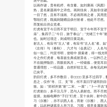
虎中别裁。
以画作谜，贵有机杼、有含蓄。如刘褒画《风图》
热，是名家题画中之诗也。画则佳矣，其如非佳谜
一目了然，且有不须画、不必画而画之者，其用意
鄂垣灯虎，既揭则随赠品俱付射者，他处不尽然。
而复粘出供众览者。
灯虎有宜于今日而不宜于明日、宜于今年而不宜于
庙”，集四子二“今日，旅于泰山”；“光绪三十年”
也。如时过境迁，则成明日黄花矣。
射古人，有应书“古人”者，有应书“古人名”者。如“
《左传》与《春秋》、六才与《会真记》、人名与
似一似二，均宜书明，使暗中 摸索者，得一线光
今之作灯虎者，每喜嵌生典或射异名，一以矜己之
不在能押险韵，而眼前风月，一经锻炼，便觉耳目
普通理想，一经品题，自然轩轾立见。余每见此种
已矣乎。
韵目灯虎，多不作数目，非□□□□ 至多不过四字
忽之，仅作“冬、江、支”等，何不直曰字谜而韵
致。如：“郊祁并第”射“二宋、一屋”；“卜一不吉
灯虎射白，多不注几字，恐与人易射也。而不尽然
捉摸。如杨电卿作“子曰”灯虎，至十余则，射中
习《尔雅》，亦不识西人名，而射《尔雅》、西人
者，以此种谜底非人所习见、习闻，措意多属肤浅