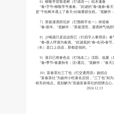
6）柳敬亭背靠老树（打成语一）枯木逢春
“春•字号•柳敬亭号逢春。”此谜的“春•逢春•春
是“干枯树木遇上了春天•比喻重获生机。”底解作
7）英俊潇洒辞旧岁（打围棋手名一）帅迎春
“春•新年。”底解作：“英俊漂亮、潇洒帅气地辞
8）少喝酒只是说说而已（打四字人事用语）春
“春•唐人呼酒为春酒。”此谜底的“春•名词•春节
（长）是口上说说，那都是假的。”
9）落日已将春色去（打地名二）沈阳、临夏（唐
“春•季节•春夏秋冬；沈•通沉。”底解作：“春
10）富春茶社三丁包（打交通用语）扬招点
“富春茶社”为扬州小吃著名店招，“三丁包”则为
租车的地点。底别解为“宣扬富春茶社的招牌点心。
2024.12.13