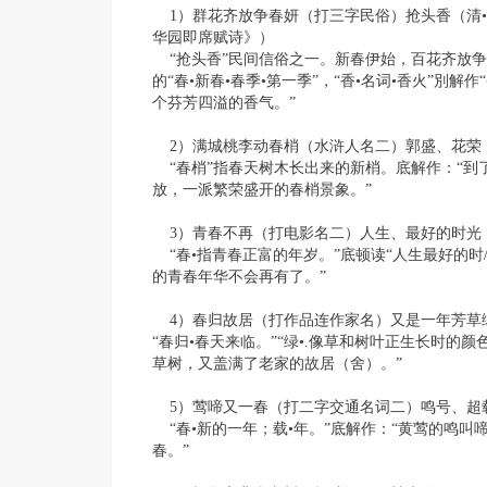
1）群花齐放争春妍（打三字民俗）抢头香（清•
华园即席赋诗》）
“抢头香”民间信俗之一。新春伊始，百花齐放争
的“春•新春•春季•第一季”，“香•名词•香火”別解
个芬芳四溢的香气。”
2）满城桃李动春梢（水浒人名二）郭盛、花荣（
“春梢”指春天树木长出来的新梢。底解作：“到
放，一派繁荣盛开的春梢景象。”
3）青春不再（打电影名二）人生、最好的时光
“春•指青春正富的年岁。”底顿读“人生最好的时
的青春年华不会再有了。”
4）春归故居（打作品连作家名）又是一年芳草
“春归•春天来临。”“绿•.像草和树叶正生长时的
草树，又盖满了老家的故居（舍）。”
5）莺啼又一春（打二字交通名词二）鸣号、超载
“春•新的一年；载•年。”底解作：“黄莺的鸣叫
春。”