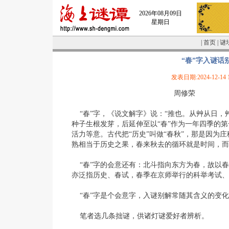
2026年08月09日
星期日
|
首页
|
谜
“春”字入谜话
发表日期:2024-12-14 1
周修荣
“春”字，《说文解字》说：“推也。从艸从日，
种子生根发芽，后延伸至以“春”作为一年四季的
活力等意。古代把“历史”叫做“春秋”，那是因为
熟相当于历史之果，春来秋去的循环就是时间，而
“春”字的会意还有：北斗指向东方为春，故以春
亦泛指历史、春试，春季在京师举行的科举考试、
“春”字是个会意字，入谜别解常随其含义的变化
笔者选几条拙谜，供诸灯谜爱好者辨析。